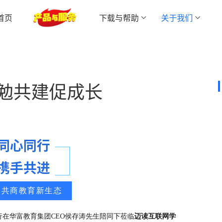
首页
下载与帮助
关于我们
学习中心App下载
关于我们
学员管理
长引擎，三核驱动实现品效合一
提高学员服务质量，促成转介绍或其他产品复购
迈读云APP下载
更多资讯
共勉共建促成长
网校商城
社群运营管理
零技术门槛搭建线上网校系统
工单系统
现财务精细化管控
满足企业内部工单协作和管理过程落地需求
同心同行
携手共进
流失的销售全流程管理系统
·
共商教育新生态
行在华富教育集团CEO侯存涛先生陪同下莅临
迈读互联网学