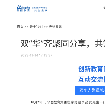
首页
>>
关于我们
>>
更多资讯
销售CRM
营销云
继续教育招生获客一站式管理平台
智能裂变增
双“华”齐聚同分享，
教务管理
教学管理
智能排课、学员档案、考务管理一体化
满足学习型
2023-11-14 17:13:37
站点管理
财务管理
各合作渠道有序管理，实现高效化
用数智化实
创新教育
直播系统
工作手机
互动交流
延迟低于0.5秒的继续教育直播解决方案
客户数据防
双华齐聚星城
10月28日，华图教育集团
联席总裁李品友先生
一