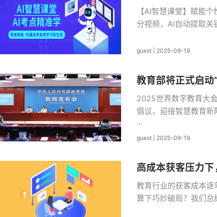
【AI智慧课堂】赋能个
分视频，AI自动提取关
guest
|
2025-09-19
教育部将正式启动“
2025世界数字教育大
倡议，迎接智慧教育新
···
guest
|
2025-09-19
高成本获客压力下
教育行业的获客成本逐
算下巧妙破局？我们总结