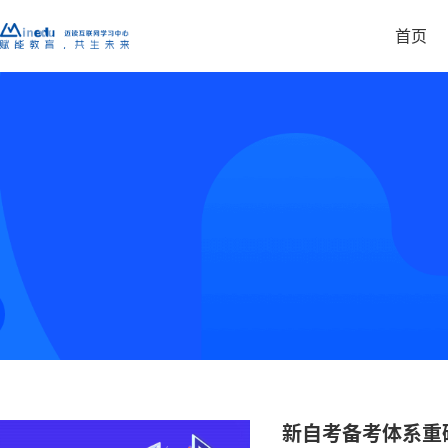
首页
销售CRM
营销云
继续教育招生获客一站式管理平台
智能裂变增长引擎，三核
教务管理
教学管理
智能排课、学员档案、考务管理一体化
满足学习型社群运营管理
站点管理
财务管理
各合作渠道有序管理，实现高效化
用数智化实现财务精细化
直播系统
工作手机
延迟低于0.5秒的继续教育直播解决方案
客户数据防流失的销售全
新自考备考体系重