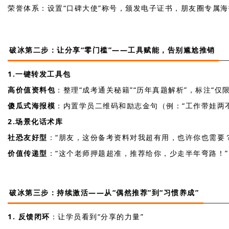
荣誉体系：设置“口碑大使”称号，颁发电子证书，朋友圈专属
破冰第二步：让分享“零门槛”——工具赋能，告别尴尬推销
1.一键转发工具包
高价值资料包
：整理“成考通关秘籍”“历年真题解析”，标注“仅
傻瓜式海报模
：内置学员二维码和励志金句（例：“工作带娃两
2.场景化话术库
社恐友好型
：“朋友，这份备考资料对我超有用，也许你也需要
价值传递型
：“这个老师押题超准，推荐给你，少走半年弯路！”
破冰第三步：持续激活——从“偶然推荐”到“习惯养成”
1. 反馈闭环
：让学员看到“分享的力量”