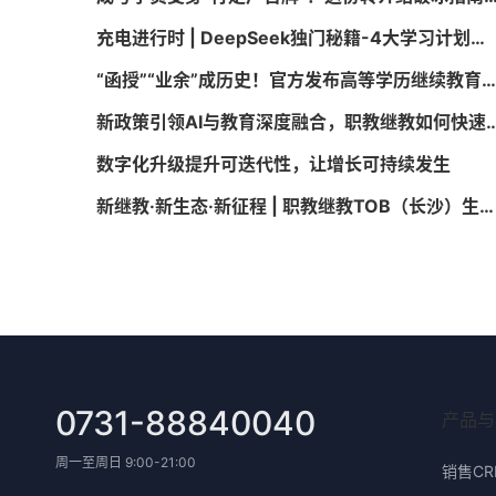
充电进行时 | DeepSeek独门秘籍-4大学习计划生存指南
“函授”“业余”成历史！官方发布高等学历继续教育新规
新政策引领AI与教育深度融合，职教继教如何
数字化升级提升可迭代性，让增长可持续发生
新继教·新生态·新征程 | 职教继教TOB（长沙）生态交流会顺利召开
0731-88840040
产品与
周一至周日 9:00-21:00
销售CR