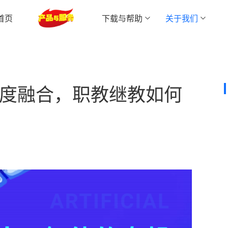
首页
下载与帮助
关于我们
学习中心App下载
关于我们
学员管理
长引擎，三核驱动实现品效合一
提高学员服务质量，促成转介绍或其他产品复购
迈读云APP下载
更多资讯
深度融合，职教继教如何
网校商城
社群运营管理
零技术门槛搭建线上网校系统
工单系统
现财务精细化管控
满足企业内部工单协作和管理过程落地需求
流失的销售全流程管理系统