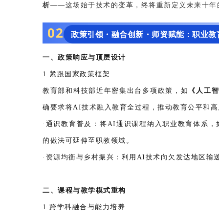
析
——这场始于技术的变革，终将重新定义未来十年
0
2
政策引领・融合创新・师资赋能：职业教育
一、政策响应与顶层设计
1.紧跟国家政策框架
教育部和科技部近年密集出台多项政策，如
《人工
确要求将AI技术融入教育全过程，推动教育公平和
·通识教育普及：将AI通识课程纳入职业教育体系，
的做法可延伸至职教领域。
·资源均衡与乡村振兴：利用AI技术向欠发达地区输
二、课程与教学模式重构
1.跨学科融合与能力培养