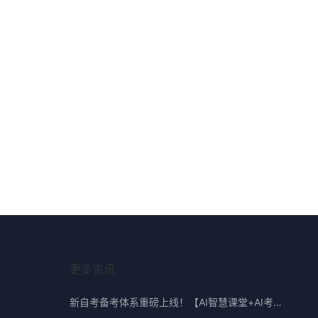
更多资讯
新自考备考体系重磅上线！【AI智慧课堂+AI考点精准学】豪华班型组合