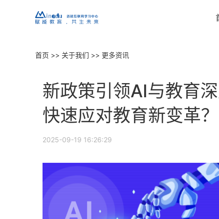
首页
>>
关于我们
>>
更多资讯
销售CRM
营销云
继续教育招生获客一站式管理平台
智能裂变增
新政策引领AI与教育
教务管理
教学管理
智能排课、学员档案、考务管理一体化
满足学习型
快速应对教育新变革？
站点管理
财务管理
各合作渠道有序管理，实现高效化
用数智化实
2025-09-19 16:26:29
直播系统
工作手机
延迟低于0.5秒的继续教育直播解决方案
客户数据防