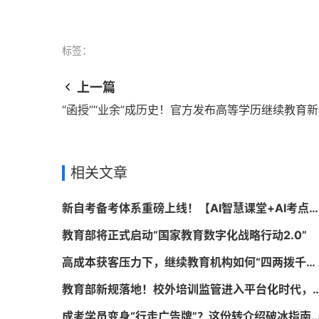
标签：
上一篇
“函授”“业余”成历史！官方发布高等学历继续教育
相关文章
新自考备考体系重磅上线！【AI智慧课堂+AI考点精准学】豪华班型组合
教育部将正式启动“国家教育数字化战略行动2.0”
高成本获客压力下，继续教育机构如何“四两拨千斤”？5招教你低成本突围！
教育部新规落地！校外培训监管进入平台化时
成考学员变身“行走广告牌”？这份转介绍破冰指南让口碑裂