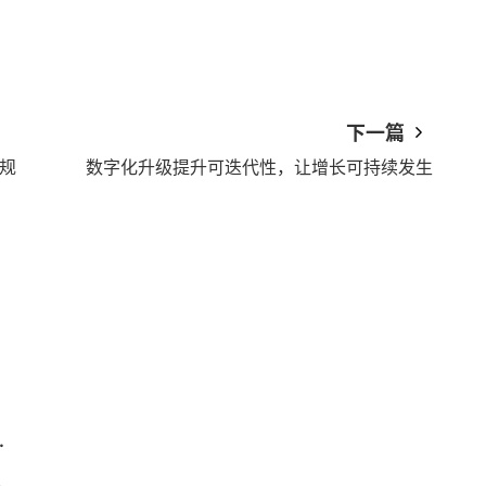
下一篇
新规
数字化升级提升可迭代性，让增长可持续发生
代，机构该如何应对？
变不再难！